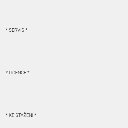
* SERVIS *
* LICENCE *
* KE STAŽENÍ *