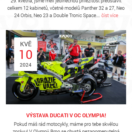
29. května, jsme měli jedinečnou příležitost představit
celkem 12 kabinetů, včetně modelů Panther 32 a 27, Neo
24 Orbis, Neo 23 a Double Tronic Space….
číst více
KVĚ
10
2024
VÝSTAVA DUCATI V OC OLYMPIA!
Pokud máš rád motocykly, máme pro tebe skvělou
zprávu! V Olympii Brno se chystá nezapomenutelná