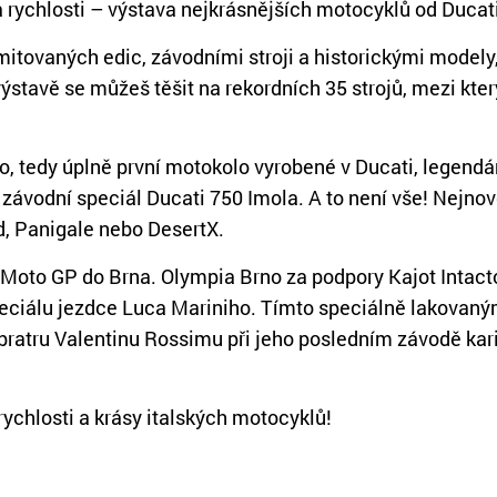
 rychlosti – výstava nejkrásnějších motocyklů od Ducati
imitovaných edic, závodními stroji a historickými modely
 výstavě se můžeš těšit na rekordních 35 strojů, mezi kte
o, tedy úplně první motokolo vyrobené v Ducati, legendá
závodní speciál Ducati 750 Imola. A to není vše! Nejnov
d, Panigale nebo DesertX.
 Moto GP do Brna. Olympia Brno za podpory Kajot Intact
eciálu jezdce Luca Mariniho. Tímto speciálně lakovan
ratru Valentinu Rossimu při jeho posledním závodě kari
rychlosti a krásy italských motocyklů!