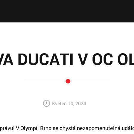
A DUCATI V OC O
Květen 10, 2024
právu! V Olympii Brno se chystá nezapomenutelná událo