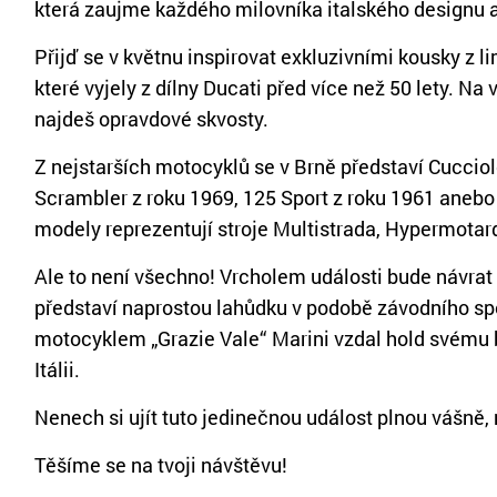
která zaujme každého milovníka italského designu a
Přijď se v květnu inspirovat exkluzivními kousky z l
které vyjely z dílny Ducati před více než 50 lety. Na
najdeš opravdové skvosty.
Z nejstarších motocyklů se v Brně představí Cucciol
Scrambler z roku 1969, 125 Sport z roku 1961 anebo 
modely reprezentují stroje Multistrada, Hypermotar
Ale to není všechno! Vrcholem události bude návrat
představí naprostou lahůdku v podobě závodního sp
motocyklem „Grazie Vale“ Marini vzdal hold svému b
Itálii.
Nenech si ujít tuto jedinečnou událost plnou vášně, 
Těšíme se na tvoji návštěvu!