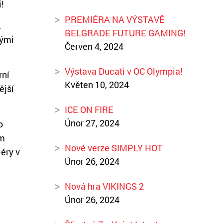
!
PREMIÉRA NA VÝSTAVĚ
,
BELGRADE FUTURE GAMING!
rými
Červen 4, 2024
Výstava Ducati v OC Olympia!
rní
Květen 10, 2024
ější
ICE ON FIRE
Únor 27, 2024
o
ým
Nové verze SIMPLY HOT
éry v
Únor 26, 2024
Nová hra VIKINGS 2
Únor 26, 2024