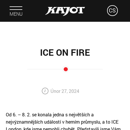
CS
MENU
ICE ON FIRE
Únor 27, 2024
Od 6. – 8. 2. se konala jedna s největších a
nejvýznamnějších událostí v herním průmyslu, a to ICE
London, kde jsme nemohli chybět. Představili jsme Vám